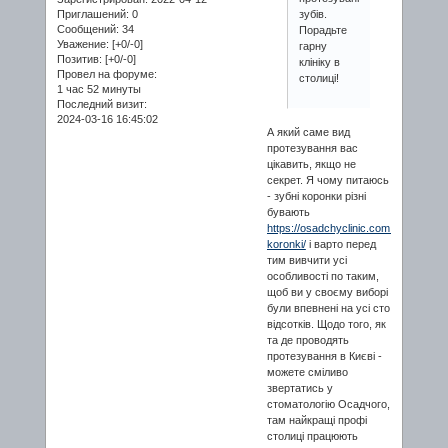
Приглашений:
0
зубів.
Сообщений:
34
Порадьте
Уважение:
[+0/-0]
гарну
Позитив:
[+0/-0]
клініку в
Провел на форуме:
столиці!
1 час 52 минуты
Последний визит:
2024-03-16 16:45:02
А який саме вид
протезування вас
цікавить, якщо не
секрет. Я чому питаюсь
- зубні коронки різні
бувають
https://osadchyclinic.com.ua/zubni-
koronki/
і варто перед
тим вивчити усі
особливості по таким,
щоб ви у своєму виборі
були впевнені на усі сто
відсотків. Щодо того, як
та де проводять
протезування в Києві -
можете сміливо
звертатись у
стоматологію Осадчого,
там найкращі профі
столиці працюють