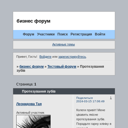
бизнес форум
Форум
Участники
Поиск
Регистрация
Войти
Активные темы
Привет, Гость!
Войдите
или
зарегистрируйтесь
.
»
бизнес форум
»
Тестовый форум
»
Протезування
зубів
Страница:
1
Протезування зубів
1
Поделиться
2024-03-15 17:06:49
Леонидова Тая
Колеги привіт! Мене
Активный участник
цікавить якісне
протезування зубів.
Порадьте гарну клініку в