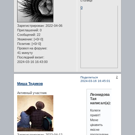
столиці!
0
Зарегистрирован
: 2022-04-06
Приглашений:
0
Сообщений:
22
Уважение:
[+0/-0]
Позитив:
[+0/-0]
Провел на форуме:
41 минуту
Последний визит:
2024-03-16 16:43:00
2
Поделиться
2024-03-16 16:45:01
Миша Тедиков
Активный участник
Леонидова
Тая
написал(а):
Колеги
привіт!
Мене
цікавить
якісне
протезування
Зарегистрирован
: 2022-04-12