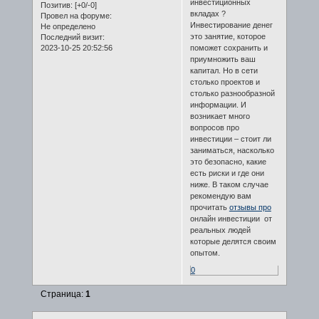
инвестиционных
Позитив:
[+0/-0]
вкладах ?
Провел на форуме:
Инвестирование денег
Не определено
это занятие, которое
Последний визит:
2023-10-25 20:52:56
поможет сохранить и
приумножить ваш
капитал. Но в сети
столько проектов и
столько разнообразной
информации. И
возникает много
вопросов про
инвестиции – стоит ли
заниматься, насколько
это безопасно, какие
есть риски и где они
ниже. В таком случае
рекомендую вам
прочитать
отзывы про
онлайн инвестиции от
реальных людей
которые делятся своим
опытом.
0
Страница:
1