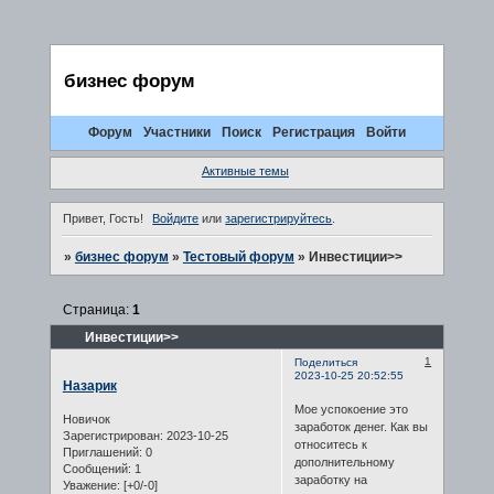
бизнес форум
Форум
Участники
Поиск
Регистрация
Войти
Активные темы
Привет, Гость!
Войдите
или
зарегистрируйтесь
.
»
бизнес форум
»
Тестовый форум
»
Инвестиции>>
Страница:
1
Инвестиции>>
1
Поделиться
2023-10-25 20:52:55
Назарик
Мое успокоение это
Новичок
заработок денег. Как вы
Зарегистрирован
: 2023-10-25
относитесь к
Приглашений:
0
дополнительному
Сообщений:
1
заработку на
Уважение:
[+0/-0]