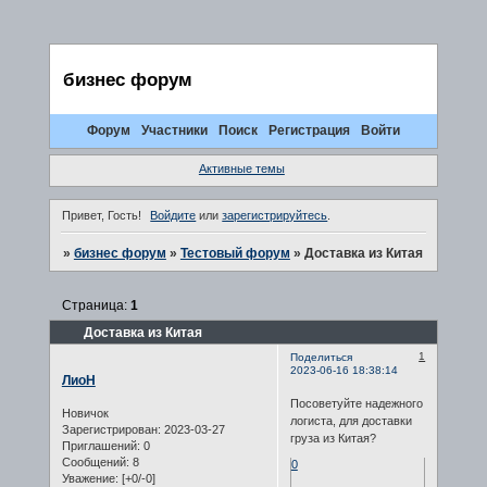
бизнес форум
Форум
Участники
Поиск
Регистрация
Войти
Активные темы
Привет, Гость!
Войдите
или
зарегистрируйтесь
.
»
бизнес форум
»
Тестовый форум
»
Доставка из Китая
Страница:
1
Доставка из Китая
1
Поделиться
2023-06-16 18:38:14
ЛиоН
Посоветуйте надежного
Новичок
логиста, для доставки
Зарегистрирован
: 2023-03-27
груза из Китая?
Приглашений:
0
Сообщений:
8
0
Уважение:
[+0/-0]