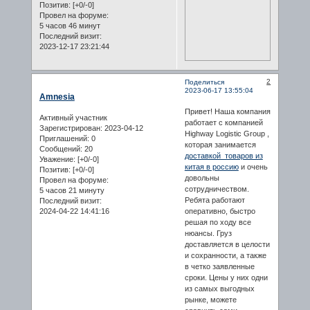
Позитив:
[+0/-0]
Провел на форуме:
5 часов 46 минут
Последний визит:
2023-12-17 23:21:44
2
Поделиться
2023-06-17 13:55:04
Amnesia
Привет! Наша компания
Активный участник
работает с компанией
Зарегистрирован
: 2023-04-12
Highway Logistic Group ,
Приглашений:
0
которая занимается
Сообщений:
20
доставкой товаров из
Уважение:
[+0/-0]
китая в россию
и очень
Позитив:
[+0/-0]
довольны
Провел на форуме:
сотрудничеством.
5 часов 21 минуту
Ребята работают
Последний визит:
2024-04-22 14:41:16
оперативно, быстро
решая по ходу все
нюансы. Груз
доставляется в целости
и сохранности, а также
в четко заявленные
сроки. Цены у них одни
из самых выгодных
рынке, можете