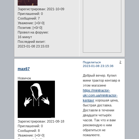
Зарегистрирован
: 2021-10-09
Приглашений:
0
Сообщений:
7
Уважение:
[+0/-0]
Позитив:
[+0/-0]
Провел на форуме:
16 минут
Последний визит:
2023-01-08 23:15:03
2
Поделиться
2023-01-08 23:15:36
max67
Добрый вечер. Купил
Новичок
мини трактор кентавр в
этом магазине
https://minitractor-
ukr.com.ua/minitractor-
kentavr
хорошая цена,
быстрая доставка.
Доставли в течении
двадцати четырёх
часов. Так что и вам
Зарегистрирован
: 2021-08-18
рекомендую к ним
Приглашений:
0
обратиться не
Сообщений:
8
пожалеете.
Уважение:
[+0/-0]