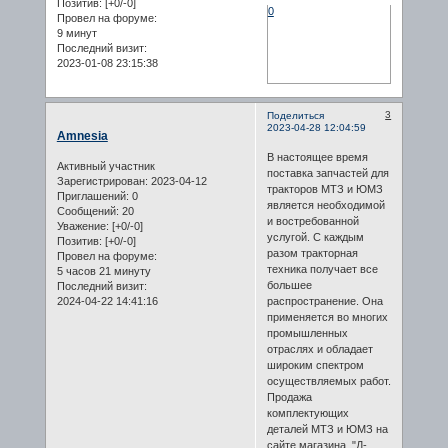
Позитив:
[+0/-0]
0
Провел на форуме:
9 минут
Последний визит:
2023-01-08 23:15:38
3
Поделиться
2023-04-28 12:04:59
Amnesia
В настоящее время
Активный участник
поставка запчастей для
Зарегистрирован
: 2023-04-12
тракторов МТЗ и ЮМЗ
Приглашений:
0
является необходимой
Сообщений:
20
и востребованной
Уважение:
[+0/-0]
услугой. С каждым
Позитив:
[+0/-0]
разом тракторная
Провел на форуме:
техника получает все
5 часов 21 минуту
большее
Последний визит:
2024-04-22 14:41:16
распространение. Она
применяется во многих
промышленных
отраслях и обладает
широким спектром
осуществляемых работ.
Продажа
комплектующих
деталей МТЗ и ЮМЗ на
сайте магазина "Д-