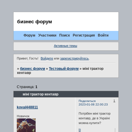
бизнес форум
Форум
Участники
Поиск
Регистрация
Войти
Активные темы
Привет, Гость!
Войдите
или
зарегистрируйтесь
.
»
бизнес форум
»
Тестовый форум
»
міні трактор
кентавр
Страница:
1
міні трактор кентавр
1
Поделиться
2023-01-08 22:00:23
koval448811
Потрібен міні трактор
Новичок
кентавр, де в Україні
можна купити?
0