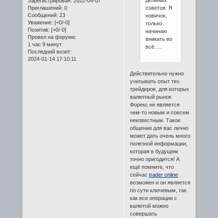
дельных
Зарегистрирован
: 2022-04-07
Приглашений:
0
советов. Я
Сообщений:
23
новичок,
Уважение:
[+0/-0]
только
Позитив:
[+0/-0]
начинаю
Провел на форуме:
вникать во
1 час 9 минут
всё.....
Последний визит:
2024-01-14 17:10:11
Действительно нужно
учитывать опыт тех
трейдеров, для которых
валютный рынок
Форекс не является
чем-то новым и совсем
неизвестным. Такое
общение для вас лично
может дать очень много
полезной информации,
которая в будущем
точно пригодится! А
ещё помните, что
сейчас
trader online
возможен и он является
по сути ключевым, так
как все операции с
валютой можно
совершать