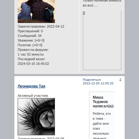
только начинаю вникать
во всё.....
0
Зарегистрирован
: 2022-04-12
Приглашений:
0
Сообщений:
34
Уважение:
[+0/-0]
Позитив:
[+0/-0]
Провел на форуме:
1 час 52 минуты
Последний визит:
2024-03-16 16:45:02
2
Поделиться
2022-12-20 12:05:20
Леонидова Тая
Активный участник
Миша
Тедиков
написал(а):
Ребята, кто
в теме -
дайте мне
плиз
несколько
дельных
Зарегистрирован
: 2022-04-06