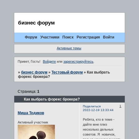
бизнес форум
Форум
Участники
Поиск
Регистрация
Войти
Активные темы
Привет, Гость!
Войдите
или
зарегистрируйтесь
.
»
бизнес форум
»
Тестовый форум
»
Как выбрать
форекс брокера?
Страница:
1
Как выбрать форекс брокера?
1
Поделиться
2022-12-19 13:33:44
Миша Тедиков
Ребята, кто в теме -
Активный участник
дайте мне плиз
несколько дельных
советов. Я новичок,