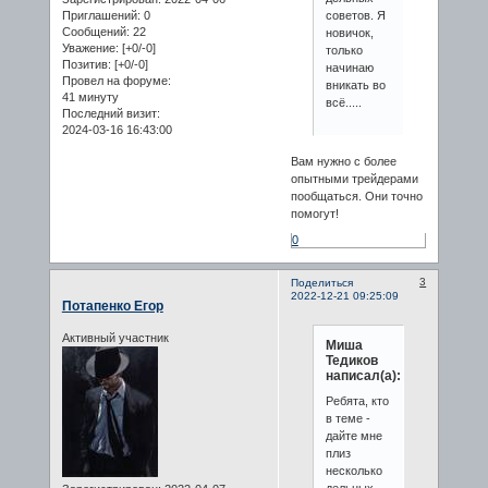
Приглашений:
0
советов. Я
Сообщений:
22
новичок,
Уважение:
[+0/-0]
только
Позитив:
[+0/-0]
начинаю
Провел на форуме:
вникать во
41 минуту
всё.....
Последний визит:
2024-03-16 16:43:00
Вам нужно с более
опытными трейдерами
пообщаться. Они точно
помогут!
0
3
Поделиться
2022-12-21 09:25:09
Потапенко Егор
Активный участник
Миша
Тедиков
написал(а):
Ребята, кто
в теме -
дайте мне
плиз
несколько