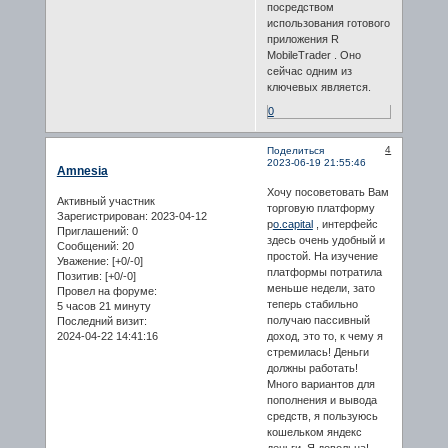
посредством
использования готового
приложения R
MobileTrader . Оно
сейчас одним из
ключевых является.
0
4
Поделиться
2023-06-19 21:55:46
Amnesia
Хочу посоветовать Вам
Активный участник
торговую платформу
Зарегистрирован
: 2023-04-12
p
o.capital
, интерфейс
Приглашений:
0
здесь очень удобный и
Сообщений:
20
простой. На изучение
Уважение:
[+0/-0]
платформы потратила
Позитив:
[+0/-0]
меньше недели, зато
Провел на форуме:
теперь стабильно
5 часов 21 минуту
получаю пассивный
Последний визит:
2024-04-22 14:41:16
доход, это то, к чему я
стремилась! Деньги
должны работать!
Много вариантов для
пополнения и вывода
средств, я пользуюсь
кошельком яндекс