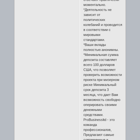
моментально.
*Деятельность не
зависит от
политических
колебаний и проводится
в соответствии с
мировыми
стандартами.
*Ваши вклады
полностью анонимны.
*Минимальная сумма
депозита составляет
всего 100 долларов
США, что позволяет
проверить возможности
проекта при мизерном
риске Минимальный
срок депозита 3
месяца, что дает Вам
возможность свободно
оперировать своими
денежными
средствами.
ProBusinessltd - это
команда
профессионалов,
Предлагают самые
современные и