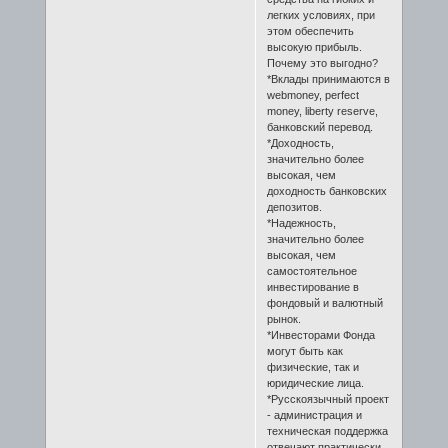
легких условиях, при
этом обеспечить
высокую прибыль.
Почему это выгодно?
*Вклады принимаются в
webmoney, perfect
money, liberty reserve,
банковский перевод.
*Доходность,
значительно более
высокая, чем
доходность банковских
депозитов.
*Надежность,
значительно более
высокая, чем
самостоятельное
инвестирование в
фондовый и валютный
рынок.
*Инвесторами Фонда
могут быть как
физические, так и
юридические лица.
*Русскоязычный проект
- администрация и
техническая поддержка
отвечают практически