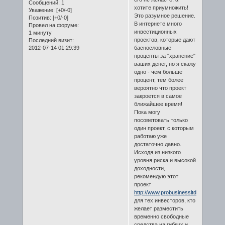
Сообщений:
1
хотите приумножить!
Уважение:
[+0/-0]
Это разумное решение.
Позитив:
[+0/-0]
В интернете много
Провел на форуме:
инвестиционных
1 минуту
проектов, которые дают
Последний визит:
2012-07-14 01:29:39
баснословные
проценты за "хранение"
ваших денег, но я скажу
одно - чем больше
процент, тем более
вероятно что проект
закроется в самое
ближайшее время!
Пока могу
посоветовать только
один проект, с которым
работаю уже
достаточно давно.
Исходя из низкого
уровня риска и высокой
доходности,
рекомендую этот
проект
http://www.probusinessltd.com/
для тех инвесторов, кто
желает разместить
временно свободные
средства на гибких и