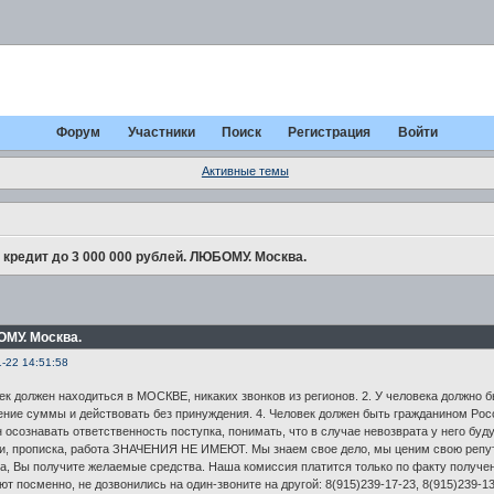
Форум
Участники
Поиск
Регистрация
Войти
Активные темы
кредит до 3 000 000 рублей. ЛЮБОМУ. Москва.
ОМУ. Москва.
1-22 14:51:58
век должен находиться в МОСКВЕ, никаких звонков из регионов. 2. У человека должно 
ение суммы и действовать без принуждения. 4. Человек должен быть гражданином Росс
н осознавать ответственность поступка, понимать, что в случае невозврата у него буд
ии, прописка, работа ЗНАЧЕНИЯ НЕ ИМЕЮТ. Мы знаем свое дело, мы ценим свою репу
а, Вы получите желаемые средства. Наша комиссия платится только по факту получен
 посменно, не дозвонились на один-звоните на другой: 8(915)239-17-23, 8(915)239-13-