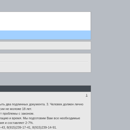
1
быть два подлинных документа. 3. Человек должен лично
ии не моложе 18 лет.
ут проблемы с законом.
тацию и время. Мы подготовим Вам все необходимые
ия и составляет 2-7%.
43, 8(915)239-17-41, 8(915)239-14-91.