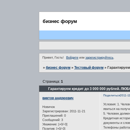
бизнес форум
Привет, Гость!
Войдите
или
зарегистрируйтесь
.
»
бизнес форум
»
Тестовый форум
»
Гарантируем 
Страница:
1
Гарантируем кредит до 3 000 000 рублей. ЛЮБ
Поделиться
2011-1
виктор андреевич
Условия: 1. Чело
Новичок
явиться на получ
Зарегистрирован
: 2011-11-21
5. Человек долже
Приглашений:
0
Кредитная истор
Сообщений:
3
документы и слов
Уважение:
[+0/-0]
Телефоны работают
Позитив:
[+0/-0]