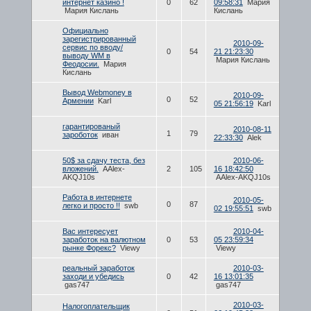
интернет казино !
0
62
09:58:31
Мария
Мария Кислань
Кислань
Официально
зарегистрированный
2010-09-
сервис по вводу/
0
54
21 21:23:30
выводу WM в
Мария Кислань
Феодосии.
Мария
Кислань
Вывод Webmoney в
2010-09-
0
52
Армении
Karl
05 21:56:19
Karl
гарантированый
2010-08-11
1
79
зароботок
иван
22:33:30
Alek
50$ за сдачу теста, без
2010-06-
вложений.
AAlex-
2
105
16 18:42:50
AKQJ10s
AAlex-AKQJ10s
Работа в интернете
2010-05-
0
87
легко и просто !!
swb
02 19:55:51
swb
Вас интересует
2010-04-
заработок на валютном
0
53
05 23:59:34
рынке Форекс?
Viewy
Viewy
реальный заработок
2010-03-
заходи и убедись
0
42
16 13:01:35
gas747
gas747
2010-03-
Налогоплательщик