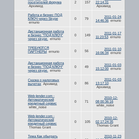
посетителей форума
2
157
22:14:31
Архимед
Архимед
Работа и бизнес ПОД
2011-01-24
КЛЮЧ через Skype
0
79
14:46:36
ernurio
ernurio
Дистанционная работа
2011-01-17
и бизнес "ПОД КЛЮЧ"
0
149
11:23:53
ernurio
через skype.
ernurio
ТРЕБУЮТСЯ
2011-01-10
0
56
ПАРТНЕРЫ
ernurio
16:06:34
ernurio
Дистанционная работа
2011-01-03
и бизнес "ПОД КЛЮЧ"
0
49
15:12:00
ernurio
через skype.
ernurio
2011-01-03
Сказка о налоговых
0
86
13:17:10
вычетах
Архимед
Архимед
Web-lender.com -
2010-12-
Автоматический
0
71
08 00:36:16
кредитный сервис
white_noise
white_noise
Web-lender.com -
2010-12-
Автоматический
0
105
02 17:24:35
кредитный сервис
Thomas Grant
Thomas Grant
Тема Как обыграть
2010-11-23