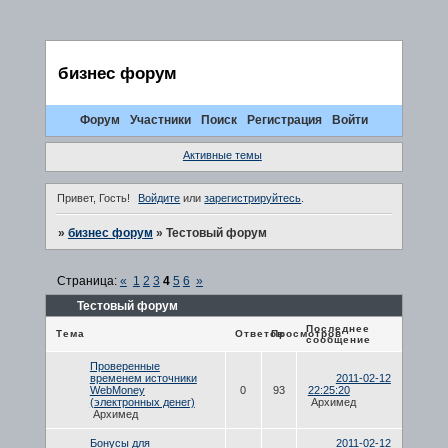
бизнес форум
Форум
Участники
Поиск
Регистрация
Войти
Активные темы
Привет, Гость!
Войдите
или
зарегистрируйтесь
.
»
бизнес форум
»
Тестовый форум
Страница:
«
1
2
3
4
5
6
»
Тестовый форум
Последнее
Тема
Ответов
Просмотров
сообщение
Проверенные
временем источники
2011-02-12
WebMoney
0
93
22:25:20
(электронных денег)
Архимед
Архимед
Бонусы для
2011-02-12