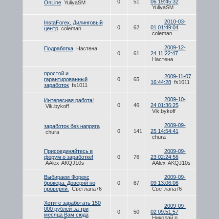
0
51
06 19:45:32
OnLine
YuliyaSM
YuliyaSM
2010-03-
InstaForex, Дилинговый
0
62
01 01:49:04
центр
coleman
coleman
2009-12-
Подработка
Настена
0
61
24 11:22:47
Настена
простой и
2009-11-07
гарантированный
0
65
16:44:28
fs1011
заработок
fs1011
2009-10-
Интересная работа!
0
46
24 01:36:25
Vik.bykoff
Vik.bykoff
2009-09-
заработок без напряга
0
141
25 14:54:41
chura
chura
Присоединяйтесь в
2009-09-
форум о заработке!
0
76
23 02:24:56
AAlex-AKQJ10s
AAlex-AKQJ10s
Выбираем Форекс
2009-09-
брокера. Доверяй но
0
67
09 13:06:06
проверяй.
Светлана76
Светлана76
Хотите заработать 150
2009-09-
000 рублей за три
0
50
02 09:51:57
месяца Вам сюда
Николай p